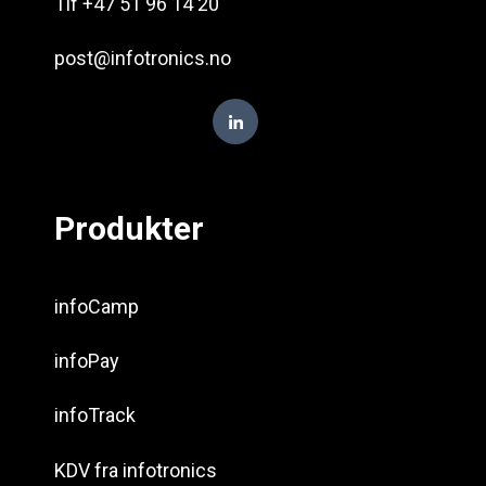
Tlf +47 51 96 14 20
post@infotronics.no
Produkter
infoCamp
infoPay
infoTrack
KDV fra infotronics