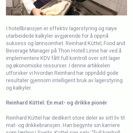
I hotellbransjen er effektiv lagerstyring og nøye
utarbeidede kalkyler avgjørende for å oppnå
suksess og lønnsomhet. Reinhard Küttel, Food and
Beverage Manager på Thon Hotell Linne har ved å
implementere KDV fått full kontroll over sitt lager
og økonomiske ressurser. I denne artikkelen
utforsker vi hvordan Reinhard har oppnådd gode
resultater gjennom intelligent bruk av lagerstyring
og kalkyler.
Reinhard Küttel: En mat- og drikke pionér
Reinhard
Küttel
har dedikert store deler av sitt liv til
mat- og drikkebransjen. Han begynte sin karriere
som lærling i Sveits, Küttel sier selv:
"Full kontroll